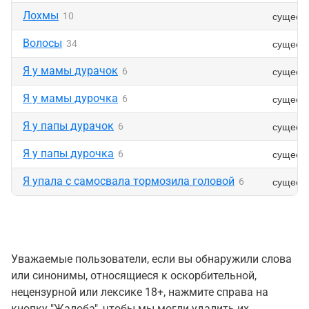
Лохмы
сущест
10
Волосы
сущест
34
Я у мамы дурачок
сущест
6
Я у мамы дурочка
сущест
6
Я у папы дурачок
сущест
6
Я у папы дурочка
сущест
6
Я упала с самосвала тормозила головой
сущест
6
Уважаемые пользователи, если вы обнаружили слова
или синонимы, относящиеся к оскорбительной,
нецензурной или лексике 18+, нажмите справа на
кнопку "Жалоба", чтобы мы могли удалить их.