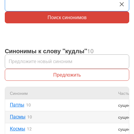
Поиск синонимов
Синонимы к слову "кудлы"
10
Предложить
Синоним
Часть р
Патлы
сущест
10
Пасмы
сущест
10
Космы
сущест
12