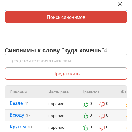
Поиск синонимов
Синонимы к слову "куда хочешь"
4
Предложить
Синоним
Часть речи
Нравится
Жало
Везде
наречие
41
0
0
Всюду
наречие
37
0
0
Кругом
наречие
41
0
0