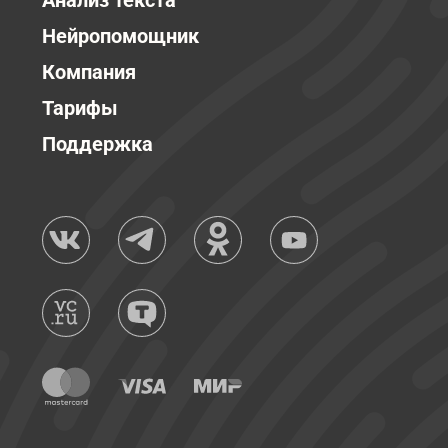
Анализ текста
Нейропомощник
Компания
Тарифы
Поддержка