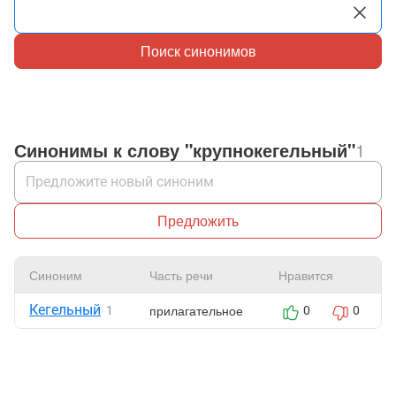
Поиск синонимов
Синонимы к слову "крупнокегельный"
1
Предложить
Синоним
Часть речи
Нравится
Кегельный
прилагательное
1
0
0