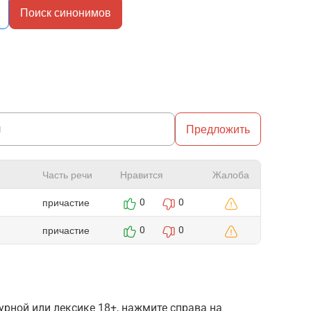
Поиск синонимов
Предложить
Часть речи
Нравится
Жалоба
причастие
0
0
причастие
0
0
рной или лексике 18+, нажмите справа на