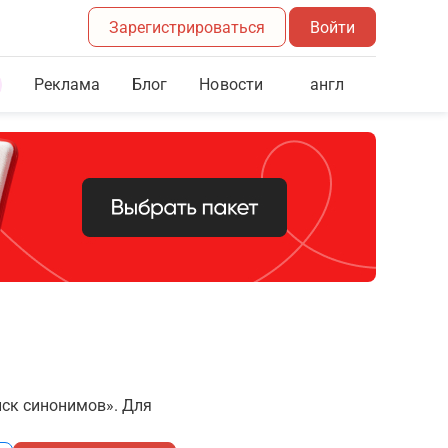
Зарегистрироваться
Войти
Реклама
Блог
англ
Новости
иск синонимов». Для