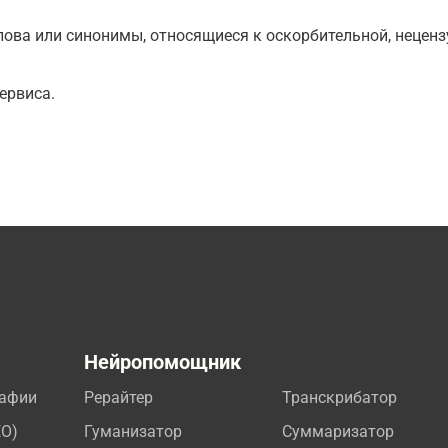
ова или синонимы, относящиеся к оскорбительной, нецензу
ервиса.
а
Нейропомощник
рафии
Рерайтер
Транскрибатор
EO)
Гуманизатор
Суммаризатор