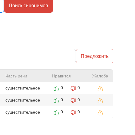
Поиск синонимов
Предложить
Часть речи
Нравится
Жалоба
существительное
0
0
существительное
0
0
существительное
0
0