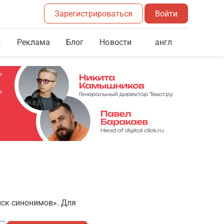
Зарегистрироваться
Войти
Реклама
Блог
англ
Новости
иск синонимов». Для