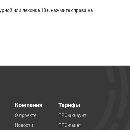
рной или лексике 18+, нажмите справа на
Компания
Тарифы
О проекте
ПРО-аккаунт
Новости
ПРО-пакет