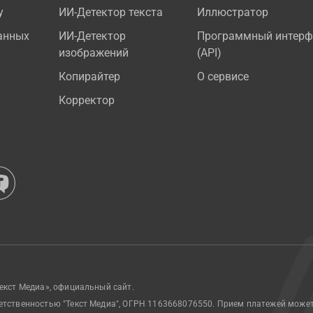
у
ИИ-Детектор текста
Иллюстратор
анных
ИИ-Детектор
Программный интерф
изображений
(API)
Копирайтер
О сервисе
Корректор
екст Медиа», официальный сайт.
етственностью "Текст Медиа", ОГРН 1163668076550. Прием платежей може