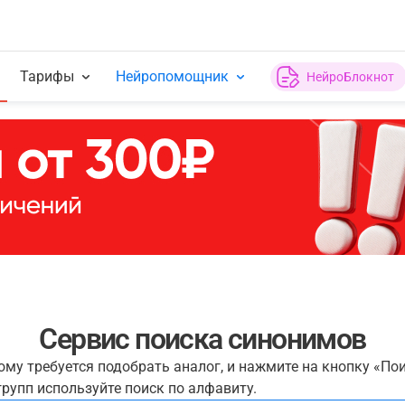
Тарифы
Нейропомощник
НейроБлокнот
Сервис поиска синонимов
рому требуется подобрать аналог, и нажмите на кнопку «По
рупп используйте поиск по алфавиту.