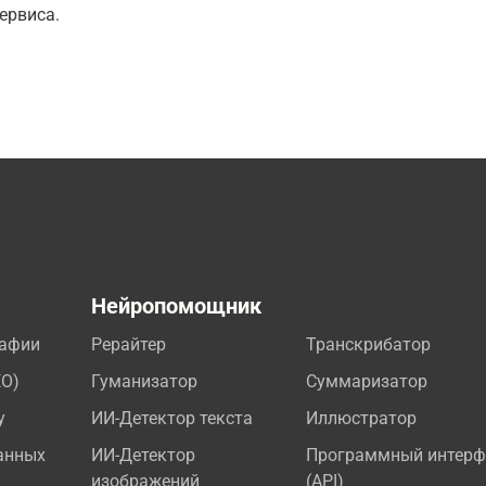
ервиса.
а
Нейропомощник
рафии
Рерайтер
Транскрибатор
EO)
Гуманизатор
Суммаризатор
у
ИИ-Детектор текста
Иллюстратор
анных
ИИ-Детектор
Программный интерф
изображений
(API)