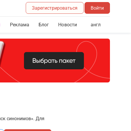
Зарегистрироваться
Войти
Реклама
Блог
англ
Новости
иск синонимов». Для