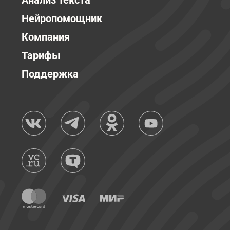
Анализ текста
Нейропомощник
Компания
Тарифы
Поддержка