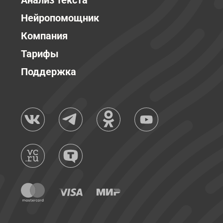
Анализ текста
Нейропомощник
Компания
Тарифы
Поддержка