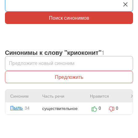
Поиск синонимов
Синонимы к слову "криоконит"
1
Предложить
Синоним
Часть речи
Нравится
Жа
Пыль
существительное
34
0
0