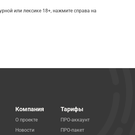
рной или лексике 18+, нажмите справа на
Компания
Тарифы
О проекте
ПРО-аккаунт
Новости
ПРО-пакет