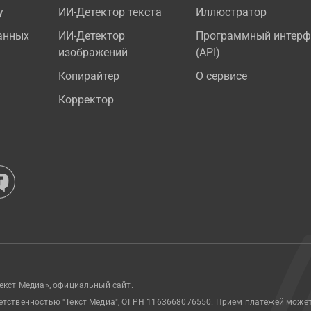
у
ИИ-Детектор текста
Иллюстратор
анных
ИИ-Детектор
Программный интерф
изображений
(API)
Копирайтер
О сервисе
Корректор
екст Медиа», официальный сайт.
етственностью "Текст Медиа", ОГРН 1163668076550. Прием платежей може