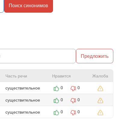
Поиск синонимов
Предложить
Часть речи
Нравится
Жалоба
существительное
0
0
существительное
0
0
существительное
0
0