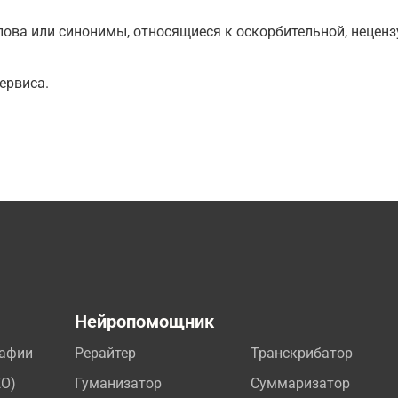
ова или синонимы, относящиеся к оскорбительной, нецензу
ервиса.
а
Нейропомощник
рафии
Рерайтер
Транскрибатор
EO)
Гуманизатор
Суммаризатор