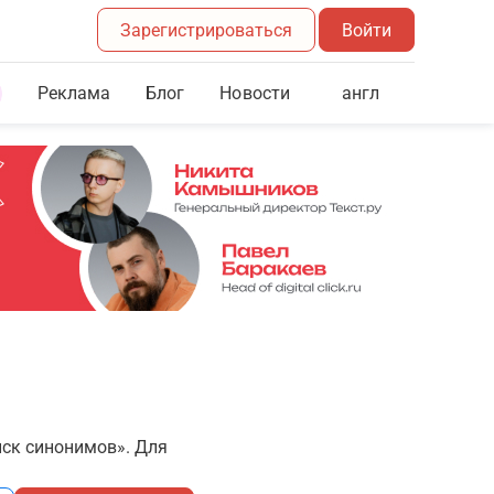
Зарегистрироваться
Войти
Реклама
Блог
англ
Новости
иск синонимов». Для