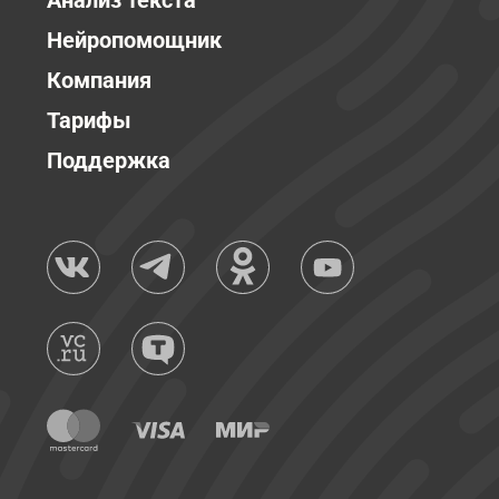
Анализ текста
Нейропомощник
Компания
Тарифы
Поддержка