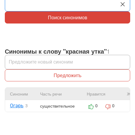
Поиск синонимов
Синонимы к слову "красная утка"
1
Предложить
Синоним
Часть речи
Нравится
Жал
Огарь
существительное
3
0
0