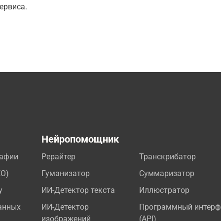
ервиса.
а
Нейропомощник
рафии
Рерайтер
Транскрибатор
EO)
Гуманизатор
Суммаризатор
у
ИИ-Детектор текста
Иллюстратор
анных
ИИ-Детектор
Программный интерф
изображений
(API)