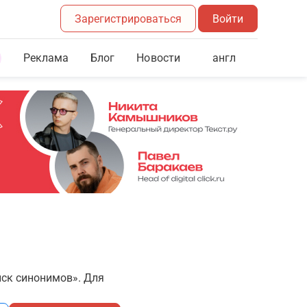
Зарегистрироваться
Войти
Реклама
Блог
англ
Новости
иск синонимов». Для