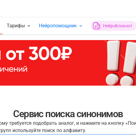
Тарифы
Нейропомощник
НейроБлокнот
Сервис поиска синонимов
рому требуется подобрать аналог, и нажмите на кнопку «По
рупп используйте поиск по алфавиту.