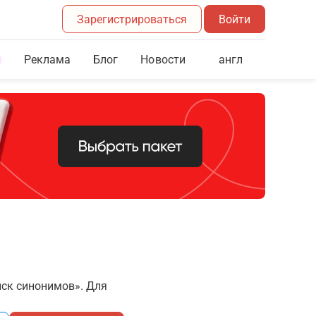
Зарегистрироваться
Войти
Реклама
Блог
англ
Новости
иск синонимов». Для