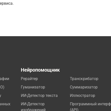
ервиса.
а
Нейропомощник
рафии
Рерайтер
Транскрибатор
EO)
Гуманизатор
Суммаризатор
у
ИИ-Детектор текста
Иллюстратор
анных
ИИ-Детектор
Программный интерф
изображений
(API)