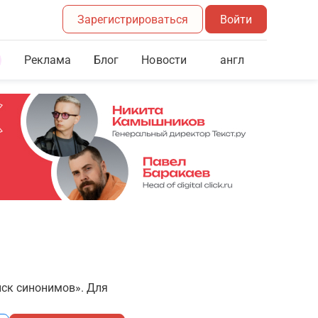
Зарегистрироваться
Войти
Реклама
Блог
англ
Новости
иск синонимов». Для