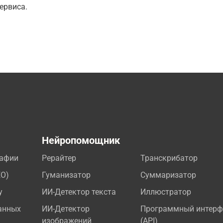
ервиса.
а
Нейропомощник
рафии
Рерайтер
Транскрибатор
EO)
Гуманизатор
Суммаризатор
у
ИИ-Детектор текста
Иллюстратор
анных
ИИ-Детектор
Программный интерф
изображений
(API)