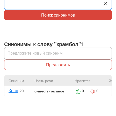
Поиск синонимов
Синонимы к слову "крамбол"
1
Предложить
Синоним
Часть речи
Нравится
Жал
Кран
существительное
20
0
0