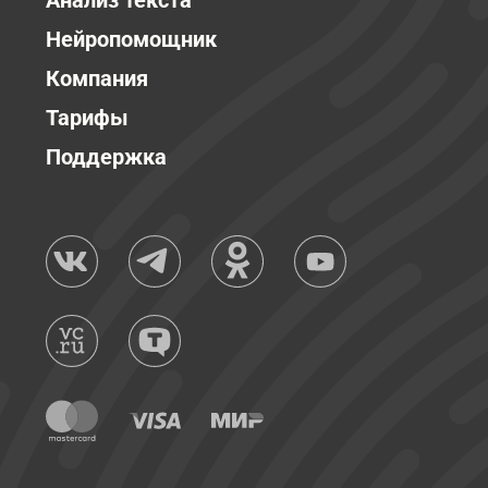
Анализ текста
Нейропомощник
Компания
Тарифы
Поддержка