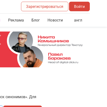
Зарегистрироваться
Войти
Реклама
Блог
англ
Новости
иск синонимов». Для