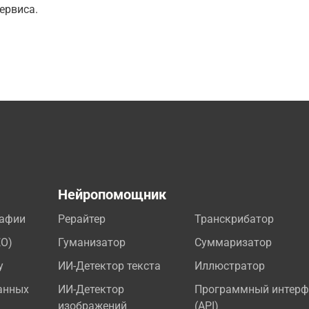
ервиса.
а
Нейропомощник
рафии
Рерайтер
Транскрибатор
EO)
Гуманизатор
Суммаризатор
у
ИИ-Детектор текста
Иллюстратор
анных
ИИ-Детектор
Программный интерф
изображений
(API)