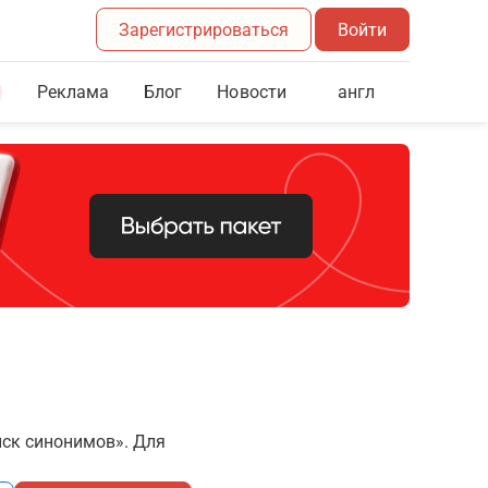
Зарегистрироваться
Войти
Реклама
Блог
англ
Новости
иск синонимов». Для