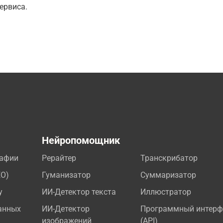
ервиса.
а
Нейропомощник
рафии
Рерайтер
Транскрибатор
EO)
Гуманизатор
Суммаризатор
у
ИИ-Детектор текста
Иллюстратор
анных
ИИ-Детектор
Программный интерф
изображений
(API)