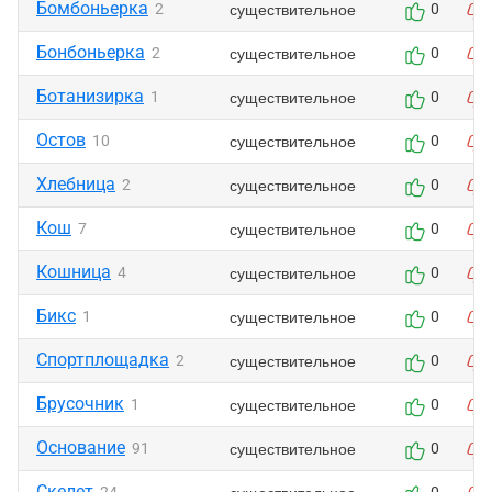
Бомбоньерка
существительное
2
0
Бонбоньерка
существительное
2
0
Ботанизирка
существительное
1
0
Остов
существительное
10
0
Хлебница
существительное
2
0
Кош
существительное
7
0
Кошница
существительное
4
0
Бикс
существительное
1
0
Спортплощадка
существительное
2
0
Брусочник
существительное
1
0
Основание
существительное
91
0
Скелет