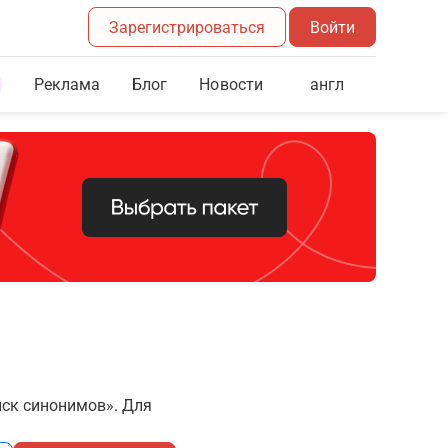
Зарегистрироваться
Войти
Реклама
Блог
англ
Новости
иск синонимов». Для