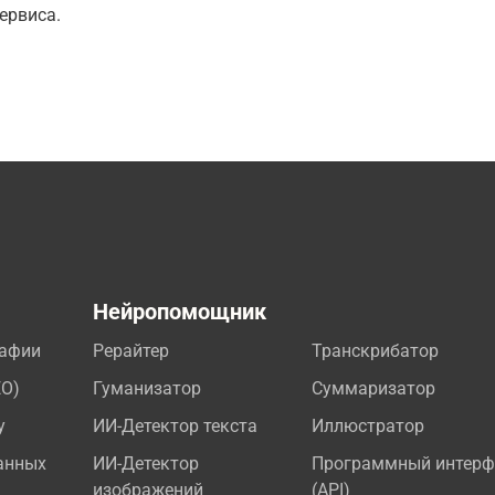
ервиса.
а
Нейропомощник
рафии
Рерайтер
Транскрибатор
EO)
Гуманизатор
Суммаризатор
у
ИИ-Детектор текста
Иллюстратор
анных
ИИ-Детектор
Программный интерф
изображений
(API)