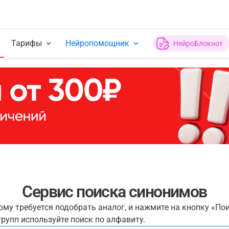
Тарифы
Нейропомощник
НейроБлокнот
Сервис поиска синонимов
рому требуется подобрать аналог, и нажмите на кнопку «По
рупп используйте поиск по алфавиту.