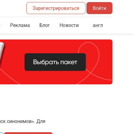
Зарегистрироваться
Войти
Реклама
Блог
англ
Новости
иск синонимов». Для