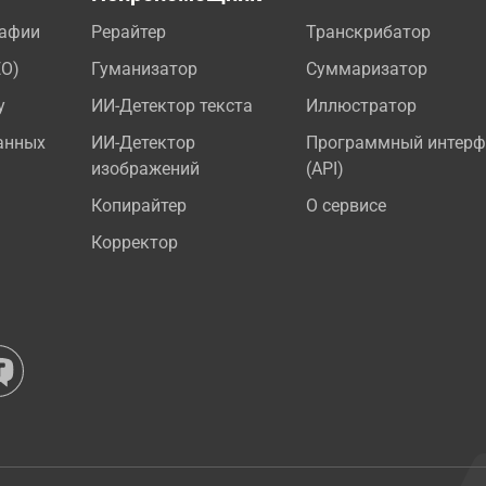
рафии
Рерайтер
Транскрибатор
EO)
Гуманизатор
Суммаризатор
у
ИИ-Детектор текста
Иллюстратор
анных
ИИ-Детектор
Программный интерф
изображений
(API)
Копирайтер
О сервисе
Корректор