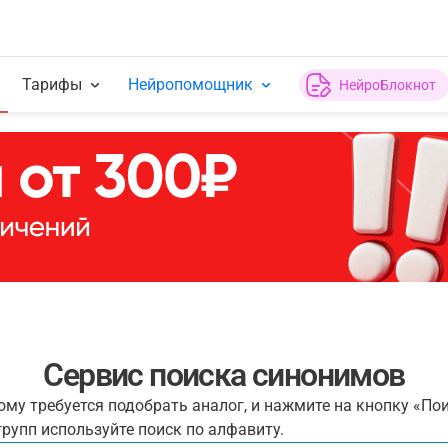
Тарифы
Нейропомощник
НейроБлокнот
Сервис поиска синонимов
рому требуется подобрать аналог, и нажмите на кнопку «По
рупп используйте поиск по алфавиту.