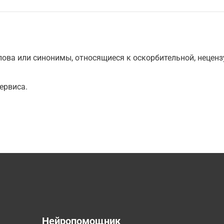
ова или синонимы, относящиеся к оскорбительной, нецензу
ервиса.
а
Нейропомощник