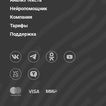
Анализ текста
Нейропомощник
Компания
Тарифы
Поддержка