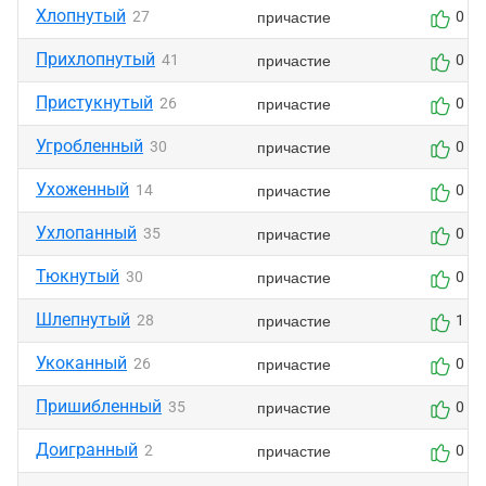
Хлопнутый
причастие
27
0
Прихлопнутый
причастие
41
0
Пристукнутый
причастие
26
0
Угробленный
причастие
30
0
Ухоженный
причастие
14
0
Ухлопанный
причастие
35
0
Тюкнутый
причастие
30
0
Шлепнутый
причастие
28
1
Укоканный
причастие
26
0
Пришибленный
причастие
35
0
Доигранный
причастие
2
0