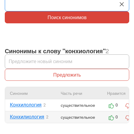
Поиск синонимов
Синонимы к слову "конхиология"
2
Предложить
Синоним
Часть речи
Нравится
Конхилология
существительное
2
0
Конхилиология
существительное
2
0