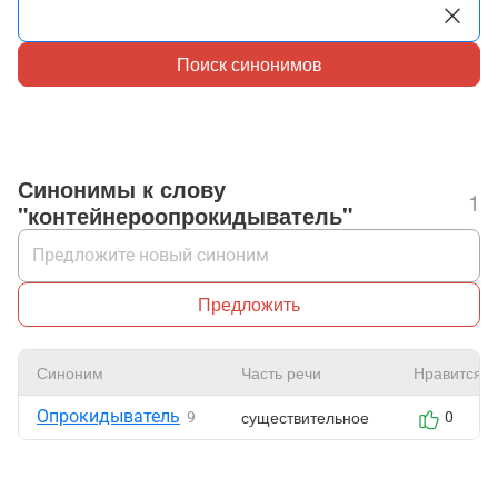
Поиск синонимов
Синонимы к слову
1
"контейнероопрокидыватель"
Предложить
Синоним
Часть речи
Нравится
Опрокидыватель
существительное
9
0