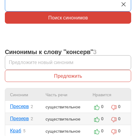
Поиск синонимов
Синонимы к слову "консерв"
3
Предложить
Синоним
Часть речи
Нравится
Ж
Пресерв
существительное
2
0
0
Презерв
существительное
2
0
0
Краб
существительное
5
0
0