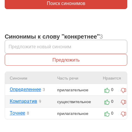
Поиск синонимов
Синонимы к слову "конкретнее"
3
Предложить
Синоним
Часть речи
Нравится
Определеннее
прилагательное
3
0
0
Компаратив
существительное
9
0
0
Точнее
прилагательное
8
0
1