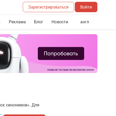
Зарегистрироваться
Войти
Реклама
Блог
англ
Новости
иск синонимов». Для