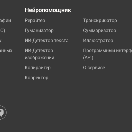
а
Нейропомощник
рафии
Рерайтер
Транскрибатор
EO)
Гуманизатор
Суммаризатор
у
ИИ-Детектор текста
Иллюстратор
анных
ИИ-Детектор
Программный интерф
изображений
(API)
Копирайтер
О сервисе
Корректор