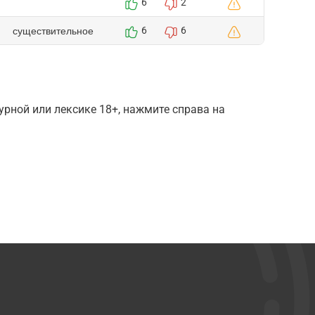
6
2
существительное
6
6
рной или лексике 18+, нажмите справа на