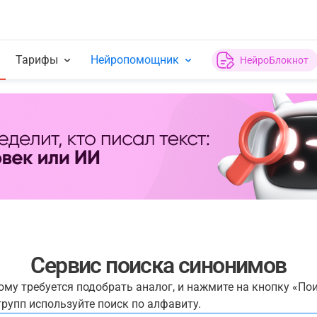
Тарифы
Нейропомощник
НейроБлокнот
Сервис поиска синонимов
рому требуется подобрать аналог, и нажмите на кнопку «По
рупп используйте поиск по алфавиту.