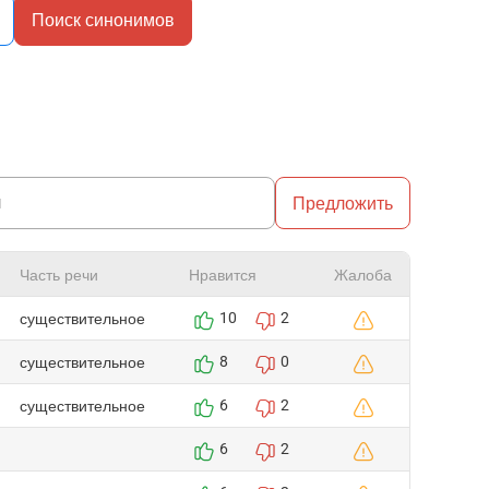
Поиск синонимов
Предложить
Часть речи
Нравится
Жалоба
существительное
10
2
существительное
8
0
существительное
6
2
6
2