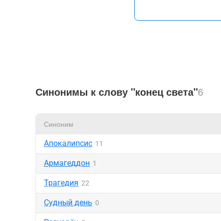
Синонимы к слову "конец света"
6
Синоним
Апокалипсис
11
Армагеддон
1
Трагедия
22
Судный день
0