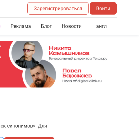
Зарегистрироваться
Войти
Реклама
Блог
англ
Новости
иск синонимов». Для