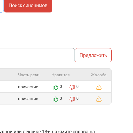
Поиск синонимов
Предложить
Часть речи
Нравится
Жалоба
причастие
0
0
причастие
0
0
рной или лексике 18+, нажмите справа на