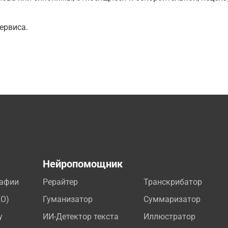
ервиса.
а
Нейропомощник
рафии
Рерайтер
Транскрибатор
EO)
Гуманизатор
Суммаризатор
у
ИИ-Детектор текста
Иллюстратор