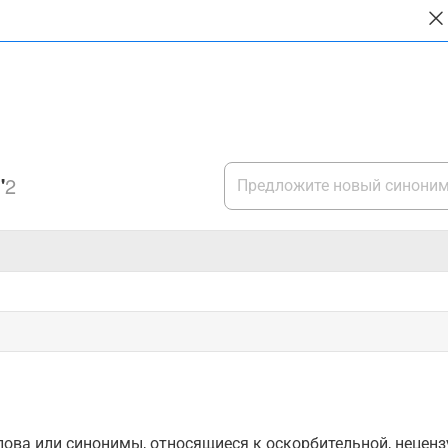
"
2
ова или синонимы, относящиеся к оскорбительной, нецензу