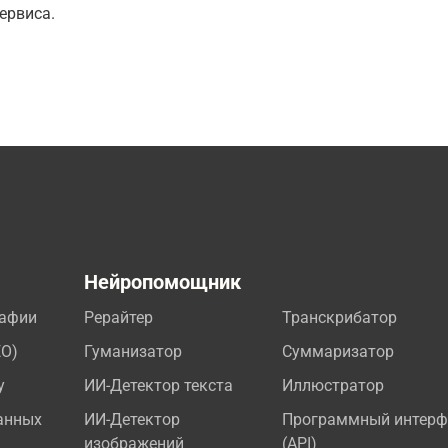
ервиса.
а
Нейропомощник
рафии
Рерайтер
Транскрибатор
EO)
Гуманизатор
Суммаризатор
у
ИИ-Детектор текста
Иллюстратор
анных
ИИ-Детектор
Программный интерф
изображений
(API)