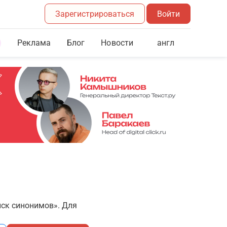
Зарегистрироваться
Войти
Реклама
Блог
англ
Новости
иск синонимов». Для