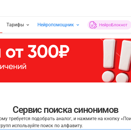
Тарифы
Нейропомощник
НейроБлокнот
Сервис поиска синонимов
рому требуется подобрать аналог, и нажмите на кнопку «По
рупп используйте поиск по алфавиту.