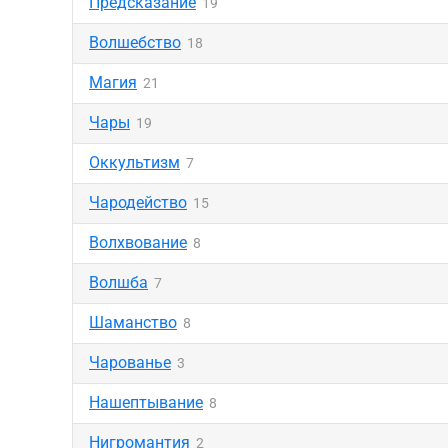
Предсказание
19
Волшебство
18
Магия
21
Чары
19
Оккультизм
7
Чародейство
15
Волхвование
8
Волшба
7
Шаманство
8
Чарованье
3
Нашептывание
8
Нигромантия
2