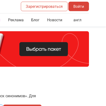
Зарегистрироваться
Войти
Реклама
Блог
англ
Новости
иск синонимов». Для