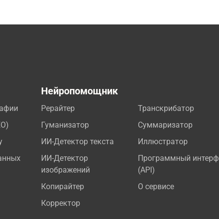
а
Нейропомощник
рафии
Рерайтер
Транскрибатор
EO)
Гуманизатор
Суммаризатор
у
ИИ-Детектор текста
Иллюстратор
анных
ИИ-Детектор
Программный интерф
изображений
(API)
Копирайтер
О сервисе
Корректор