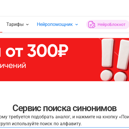
Тарифы
Нейропомощник
НейроБлокнот
Сервис поиска синонимов
рому требуется подобрать аналог, и нажмите на кнопку «По
рупп используйте поиск по алфавиту.