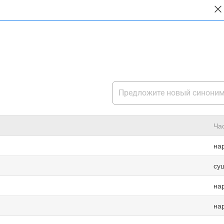
Ча
на
су
на
на