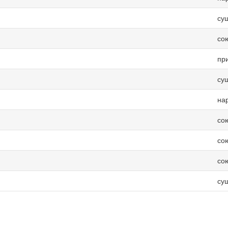
су
со
пр
су
на
со
со
со
су