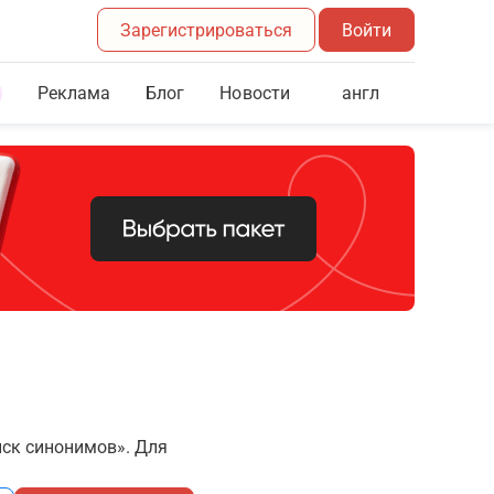
Зарегистрироваться
Войти
Реклама
Блог
англ
Новости
иск синонимов». Для