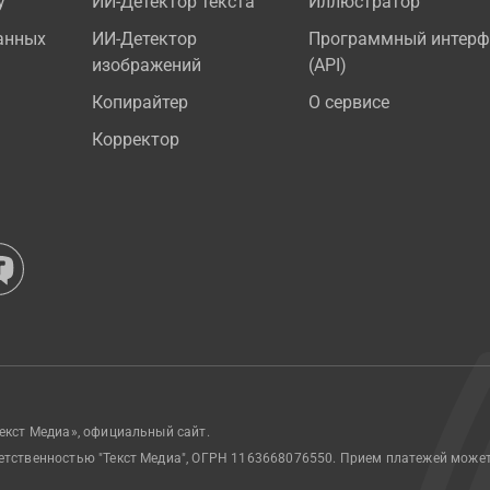
у
ИИ-Детектор текста
Иллюстратор
анных
ИИ-Детектор
Программный интерф
изображений
(API)
Копирайтер
О сервисе
Корректор
екст Медиа», официальный сайт.
етственностью "Текст Медиа", ОГРН 1163668076550. Прием платежей може