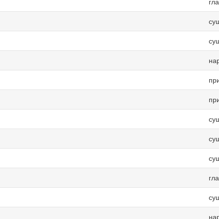
гл
су
су
на
пр
пр
су
су
су
гл
су
на