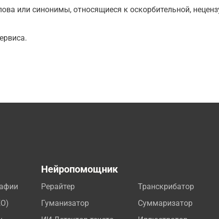
ова или синонимы, относящиеся к оскорбительной, нецензу
ервиса.
а
Нейропомощник
рафии
Рерайтер
Транскрибатор
EO)
Гуманизатор
Суммаризатор