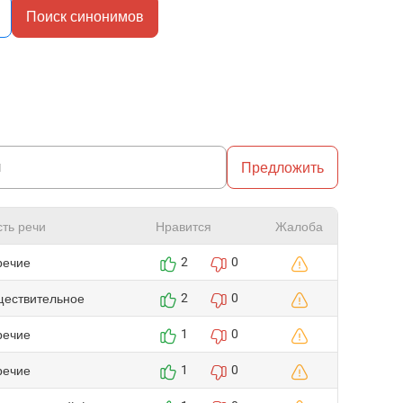
Поиск синонимов
Предложить
сть речи
Нравится
Жалоба
речие
2
0
ществительное
2
0
речие
1
0
речие
1
0