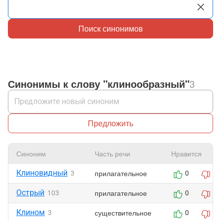
Поиск синонимов
Синонимы к слову "клинообразный"
3
Предложить
Синоним
Часть речи
Нравится
Клиновидный
прилагательное
3
0
0
Острый
прилагательное
103
0
0
Клином
существительное
3
0
0