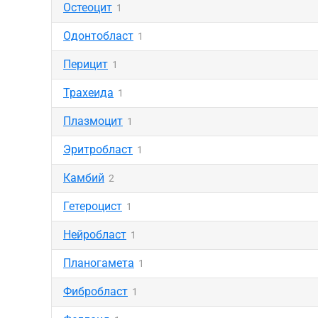
Остеоцит
1
Одонтобласт
1
Перицит
1
Трахеида
1
Плазмоцит
1
Эритробласт
1
Камбий
2
Гетероцист
1
Нейробласт
1
Планогамета
1
Фибробласт
1