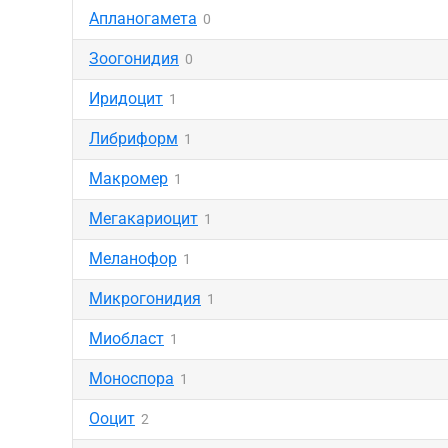
Апланогамета
0
Зоогонидия
0
Иридоцит
1
Либриформ
1
Макромер
1
Мегакариоцит
1
Меланофор
1
Микрогонидия
1
Миобласт
1
Моноспора
1
Ооцит
2