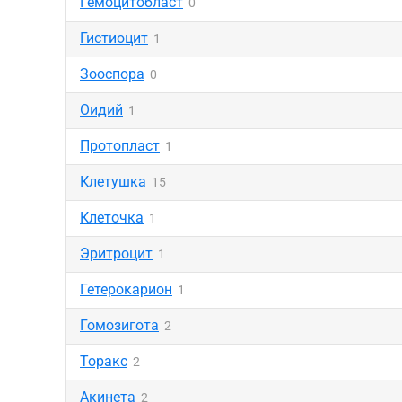
Гемоцитобласт
0
Гистиоцит
1
Зооспора
0
Оидий
1
Протопласт
1
Клетушка
15
Клеточка
1
Эритроцит
1
Гетерокарион
1
Гомозигота
2
Торакс
2
Акинета
2