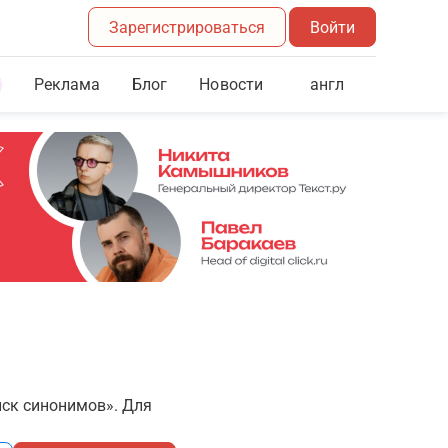
Зарегистрироваться
Войти
Реклама
Блог
англ
Новости
иск синонимов». Для