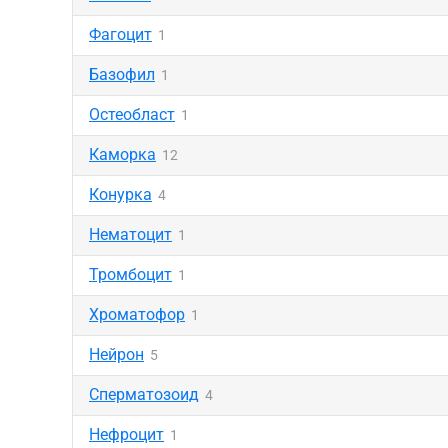
Фагоцит
1
Базофил
1
Остеобласт
1
Каморка
12
Конурка
4
Нематоцит
1
Тромбоцит
1
Хроматофор
1
Нейрон
5
Сперматозоид
4
Нефроцит
1