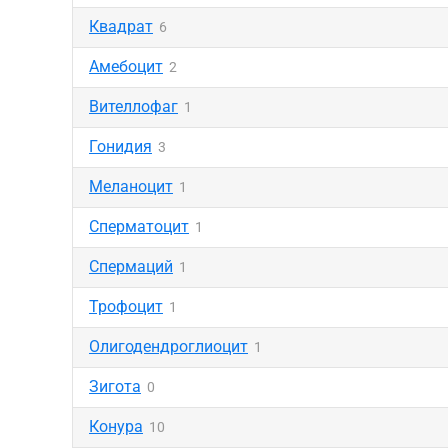
Квадрат
6
Амебоцит
2
Вителлофаг
1
Гонидия
3
Меланоцит
1
Сперматоцит
1
Спермаций
1
Трофоцит
1
Олигодендроглиоцит
1
Зигота
0
Конура
10