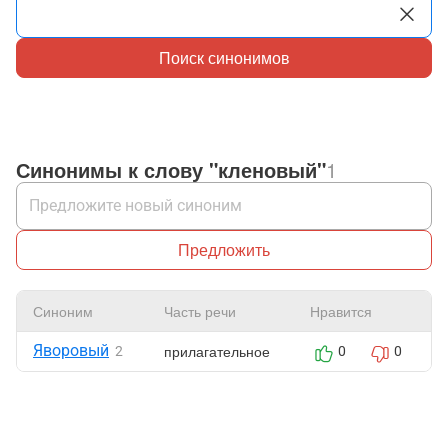
Поиск синонимов
Синонимы к слову "кленовый"
1
Предложить
Синоним
Часть речи
Нравится
Яворовый
прилагательное
2
0
0