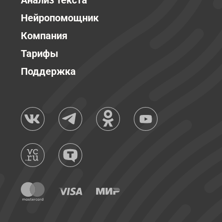
Анализ текста
Нейропомощник
Компания
Тарифы
Поддержка