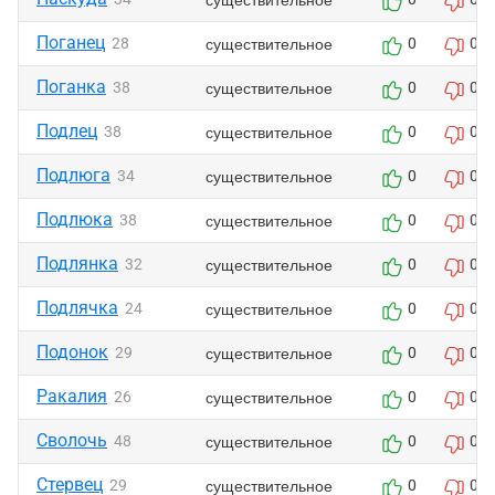
Поганец
существительное
28
0
0
Поганка
существительное
38
0
0
Подлец
существительное
38
0
0
Подлюга
существительное
34
0
0
Подлюка
существительное
38
0
0
Подлянка
существительное
32
0
0
Подлячка
существительное
24
0
0
Подонок
существительное
29
0
0
Ракалия
существительное
26
0
0
Сволочь
существительное
48
0
0
Стервец
существительное
29
0
0