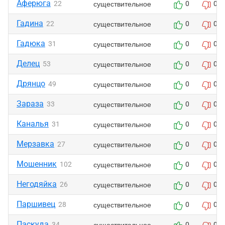
Аферюга
существительное
22
0
0
Гадина
существительное
22
0
0
Гадюка
существительное
31
0
0
Делец
существительное
53
0
0
Дрянцо
существительное
49
0
0
Зараза
существительное
33
0
0
Каналья
существительное
31
0
0
Мерзавка
существительное
27
0
0
Мошенник
существительное
102
0
0
Негодяйка
существительное
26
0
0
Паршивец
существительное
28
0
0
Паскуда
существительное
34
0
0