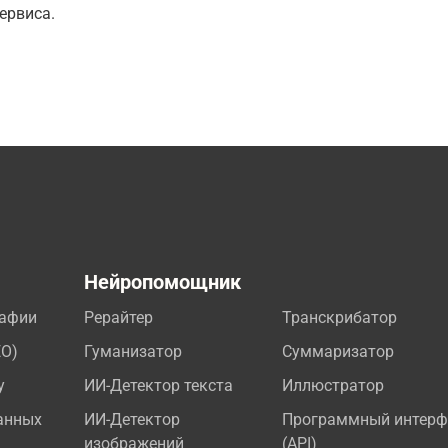
ервиса.
а
Нейропомощник
рафии
Рерайтер
Транскрибатор
EO)
Гуманизатор
Суммаризатор
у
ИИ-Детектор текста
Иллюстратор
анных
ИИ-Детектор
Программный интерф
изображений
(API)