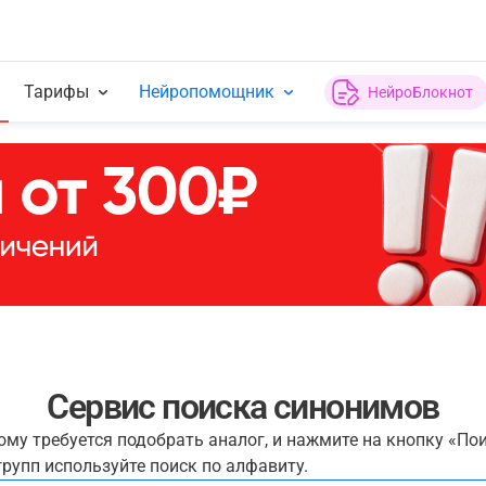
Тарифы
Нейропомощник
НейроБлокнот
Сервис поиска синонимов
рому требуется подобрать аналог, и нажмите на кнопку «По
рупп используйте поиск по алфавиту.