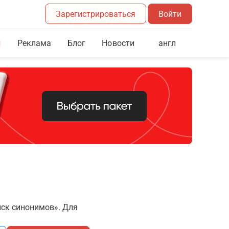
Зарегистрироваться
Войти
Реклама
Блог
англ
Новости
иск синонимов». Для