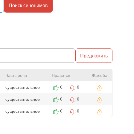
Поиск синонимов
Предложить
Часть речи
Нравится
Жалоба
существительное
0
0
существительное
0
0
существительное
0
0