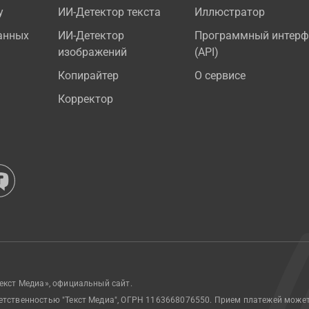
у
ИИ-Детектор текста
Иллюстратор
анных
ИИ-Детектор
Программный интерф
изображений
(API)
Копирайтер
О сервисе
Корректор
екст Медиа», официальный сайт.
етственностью "Текст Медиа", ОГРН 1163668076550. Прием платежей може