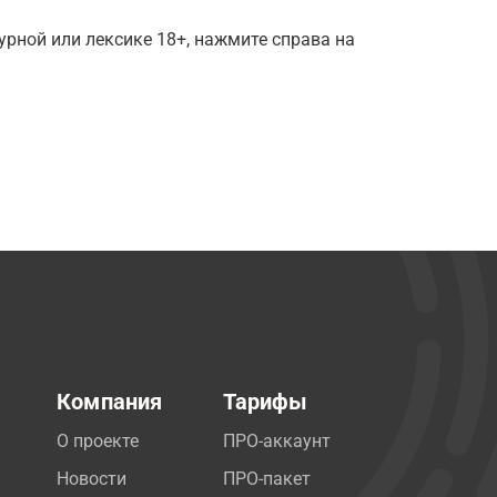
рной или лексике 18+, нажмите справа на
Компания
Тарифы
О проекте
ПРО-аккаунт
Новости
ПРО-пакет