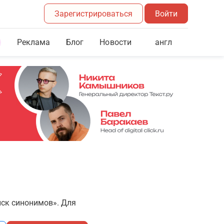
Зарегистрироваться
Войти
Реклама
Блог
англ
Новости
иск синонимов». Для