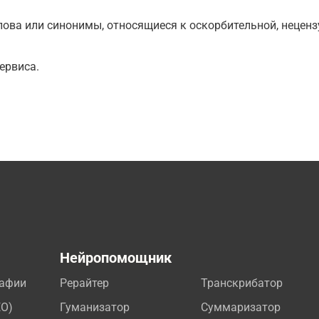
ова или синонимы, относящиеся к оскорбительной, нецензу
ервиса.
а
Нейропомощник
рафии
Рерайтер
Транскрибатор
EO)
Гуманизатор
Суммаризатор