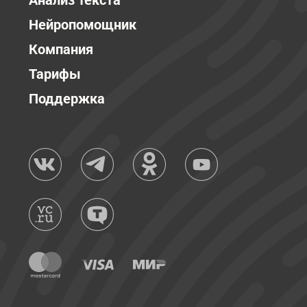
Анализ текста
Нейропомощник
Компания
Тарифы
Поддержка