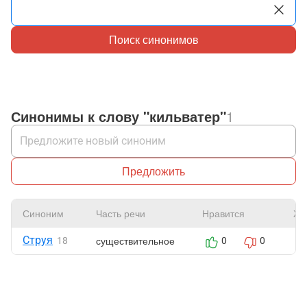
Поиск синонимов
Синонимы к слову "кильватер"
1
Предложить
Синоним
Часть речи
Нравится
Жа
Струя
существительное
18
0
0