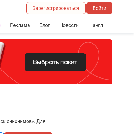
Зарегистрироваться
Войти
Реклама
Блог
англ
Новости
иск синонимов». Для