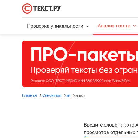
Анализ текста
Проверка уникальности
Главная
Синонимы
ки
кивот
Введите слово, к кото
просмотра отдельных г