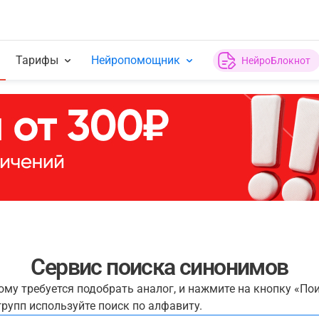
Тарифы
Нейропомощник
НейроБлокнот
Сервис поиска синонимов
рому требуется подобрать аналог, и нажмите на кнопку «По
рупп используйте поиск по алфавиту.