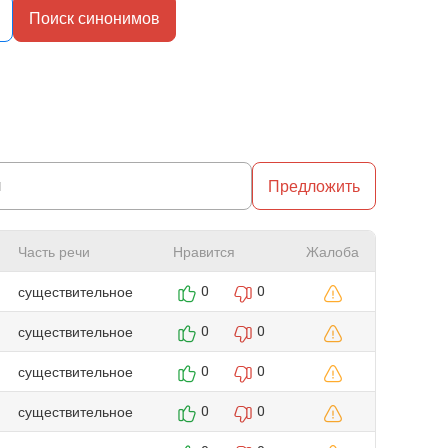
Поиск синонимов
Предложить
Часть речи
Нравится
Жалоба
существительное
0
0
существительное
0
0
существительное
0
0
существительное
0
0