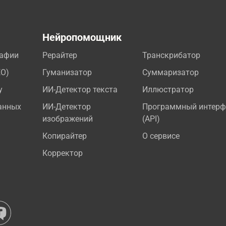
а
Нейропомощник
рафии
Рерайтер
Транскрибатор
EO)
Гуманизатор
Суммаризатор
у
ИИ-Детектор текста
Иллюстратор
анных
ИИ-Детектор
Программный интерф
изображений
(API)
Копирайтер
О сервисе
Корректор