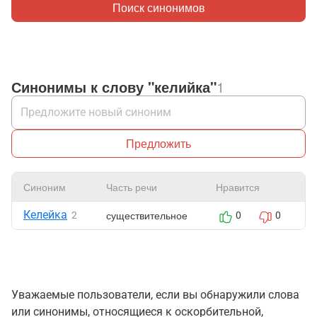
Поиск синонимов
Синонимы к слову "келийка"
1
Предложить
Синоним
Часть речи
Нравится
Ж
Келейка
существительное
2
0
0
Уважаемые пользователи, если вы обнаружили слова
или синонимы, относящиеся к оскорбительной,