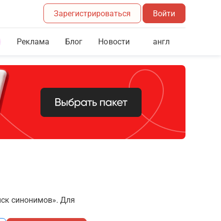
Зарегистрироваться
Войти
Реклама
Блог
англ
Новости
иск синонимов». Для