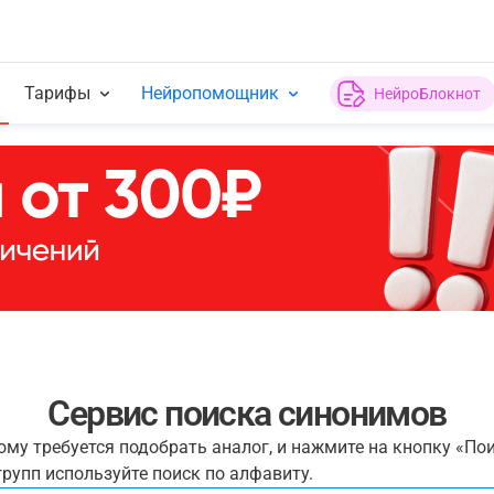
Тарифы
Нейропомощник
НейроБлокнот
Сервис поиска синонимов
рому требуется подобрать аналог, и нажмите на кнопку «По
рупп используйте поиск по алфавиту.