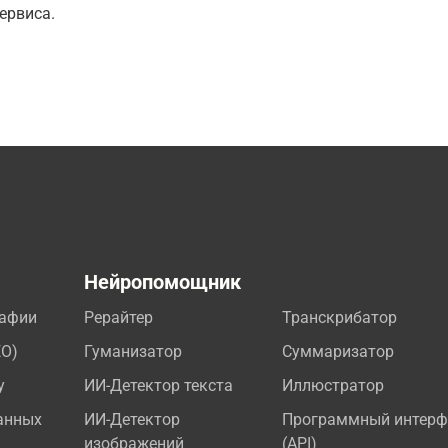
ервиса.
а
Нейропомощник
рафии
Рерайтер
Транскрибатор
EO)
Гуманизатор
Суммаризатор
у
ИИ-Детектор текста
Иллюстратор
анных
ИИ-Детектор
Программный интерф
изображений
(API)