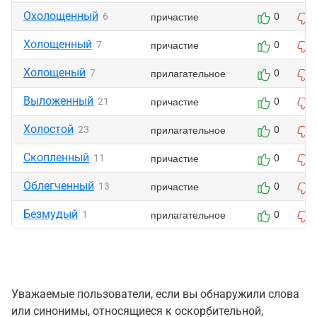
Охолощенный
причастие
6
0
Холощенный
причастие
7
0
Холощеный
прилагательное
7
0
Выложенный
причастие
21
0
Холостой
прилагательное
23
0
Скопленный
причастие
11
0
Облегченный
причастие
13
0
Безмудый
прилагательное
1
0
Уважаемые пользователи, если вы обнаружили слова
или синонимы, относящиеся к оскорбительной,