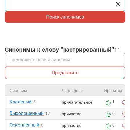
Поиск синонимов
Синонимы к слову "кастрированный"
11
Предложить
Синоним
Часть речи
Нравится
Кладеный
прилагательное
5
1
Выхолощенный
причастие
17
0
Оскопленный
причастие
6
0