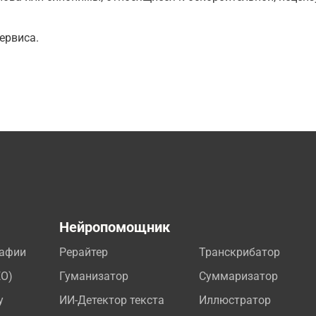
ервиса.
а
Нейропомощник
рафии
Рерайтер
Транскрибатор
EO)
Гуманизатор
Суммаризатор
у
ИИ-Детектор текста
Иллюстратор