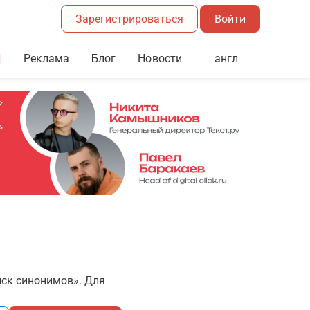
Зарегистрироваться
Войти
Реклама
Блог
англ
Новости
иск синонимов». Для