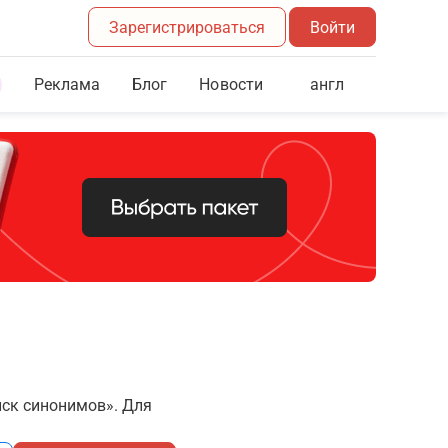
Зарегистрироваться
Войти
Реклама
Блог
англ
Новости
иск синонимов». Для