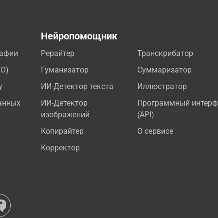
а
Нейропомощник
рафии
Рерайтер
Транскрибатор
EO)
Гуманизатор
Суммаризатор
у
ИИ-Детектор текста
Иллюстратор
анных
ИИ-Детектор
Программный интерф
изображений
(API)
Копирайтер
О сервисе
Корректор