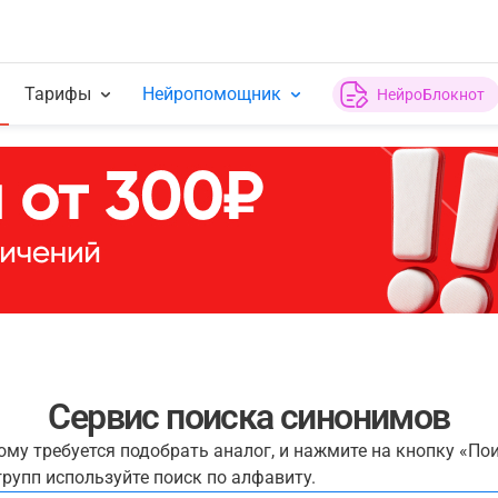
Тарифы
Нейропомощник
НейроБлокнот
Сервис поиска синонимов
рому требуется подобрать аналог, и нажмите на кнопку «По
рупп используйте поиск по алфавиту.