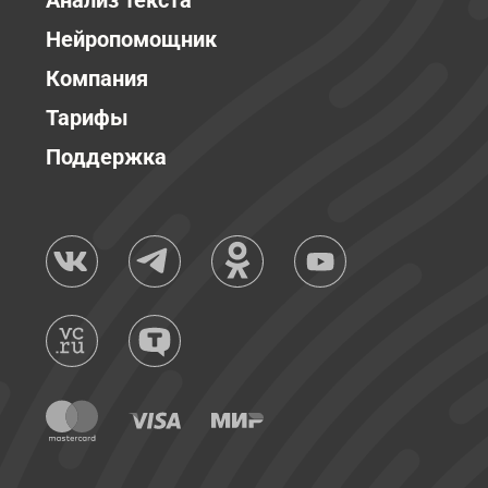
Анализ текста
Нейропомощник
Компания
Тарифы
Поддержка