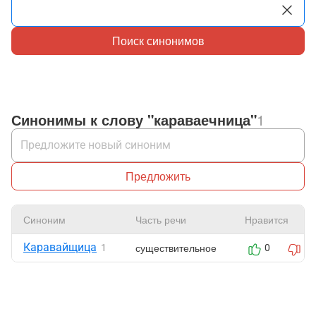
Поиск синонимов
Синонимы к слову "караваечница"
1
Предложить
Синоним
Часть речи
Нравится
Каравайщица
существительное
1
0
0