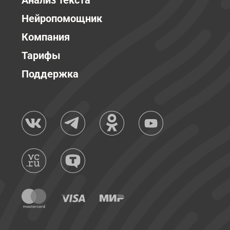
Анализ текста
Нейропомощник
Компания
Тарифы
Поддержка