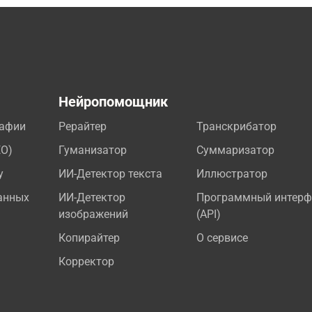
а
Нейропомощник
рафии
Рерайтер
Транскрибатор
EO)
Гуманизатор
Суммаризатор
у
ИИ-Детектор текста
Иллюстратор
анных
ИИ-Детектор
Программный интерф
изображений
(API)
Копирайтер
О сервисе
Корректор