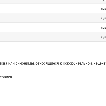
су
су
су
су
ова или синонимы, относящиеся к оскорбительной, нецензу
ервиса.