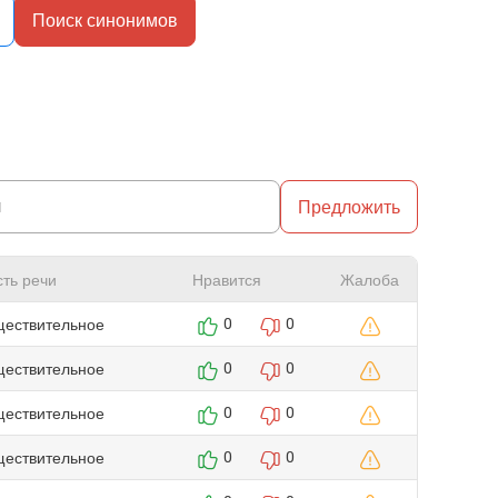
Поиск синонимов
Предложить
сть речи
Нравится
Жалоба
ществительное
0
0
ществительное
0
0
ществительное
0
0
ществительное
0
0