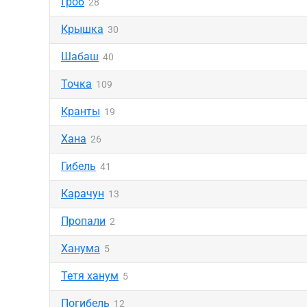
Гроб
28
Крышка
30
Шабаш
40
Точка
109
Кранты
19
Хана
26
Гибель
41
Карачун
13
Пропали
2
Ханума
5
Тетя ханум
5
Погибель
12