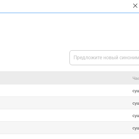
Ча
су
су
су
су