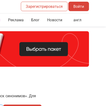
Зарегистрироваться
Войти
Реклама
Блог
англ
Новости
иск синонимов». Для