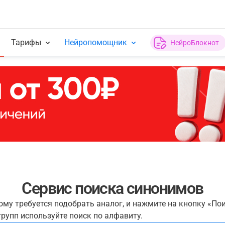
Тарифы
Нейропомощник
НейроБлокнот
Сервис поиска синонимов
рому требуется подобрать аналог, и нажмите на кнопку «По
рупп используйте поиск по алфавиту.