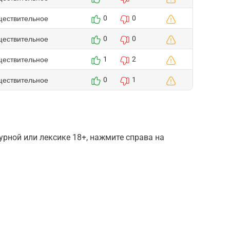
ществительное
0
0
ществительное
0
0
ществительное
1
2
ществительное
0
1
рной или лексике 18+, нажмите справа на