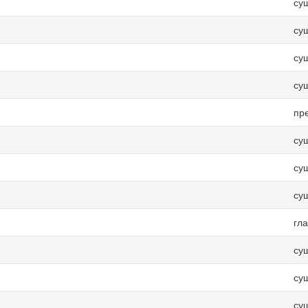
су
су
су
су
пр
су
су
су
гл
су
су
су