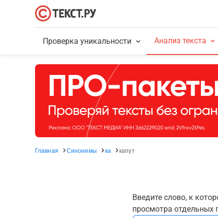
Анализ текста
Проверка уникальности
Главная
Синонимы
ка
капут
Введите слово, к кото
просмотра отдельных г