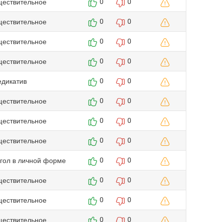
ществительное
0
0
ществительное
0
0
ществительное
0
0
ществительное
0
0
едикатив
0
0
ществительное
0
0
ществительное
0
0
ществительное
0
0
агол в личной форме
0
0
ществительное
0
0
ществительное
0
0
ществительное
0
0