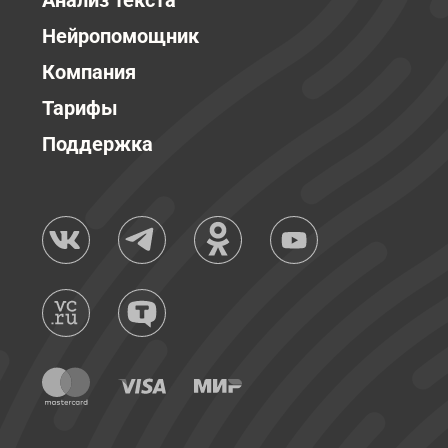
Анализ текста
Нейропомощник
Компания
Тарифы
Поддержка