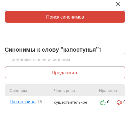
Поиск синонимов
Синонимы к слову "капостунья"
1
Предложить
Синоним
Часть речи
Нравится
Пакостница
существительное
18
0
0