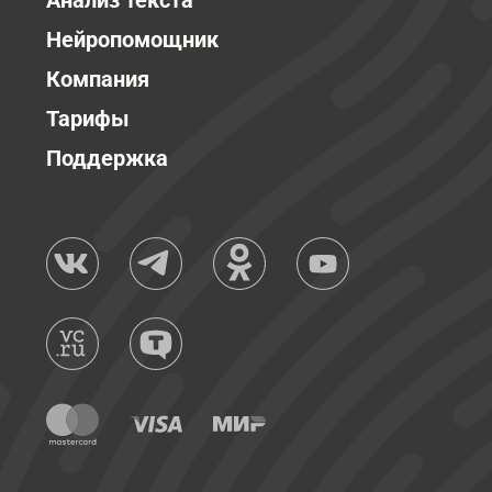
Анализ текста
Нейропомощник
Компания
Тарифы
Поддержка