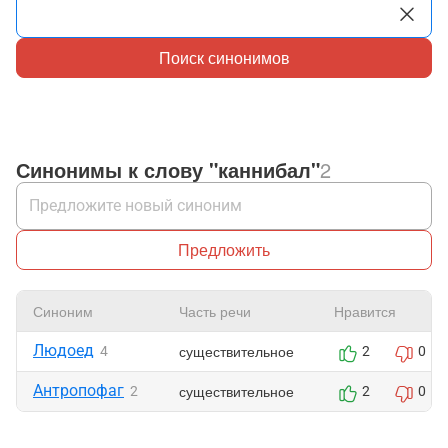
Поиск синонимов
Синонимы к слову "каннибал"
2
Предложить
Синоним
Часть речи
Нравится
Людоед
существительное
4
2
0
Антропофаг
существительное
2
2
0