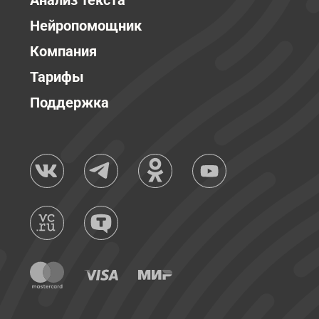
Анализ текста
Нейропомощник
Компания
Тарифы
Поддержка